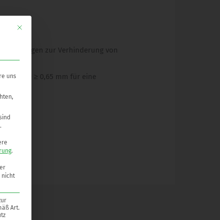
Mit diesem Button wird der Dialog geschlossen. Seine Funktionalität ist ide
Rohrleitungen zur Verhinderung von
eite (NSW) ≥ 0,65 mm für eine
re uns
hten,
sind
.
ere
rung
.
er
 nicht
zur
mäß Art.
tz