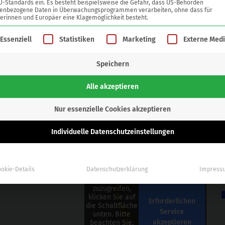
U-Standards ein. Es besteht beispielsweise die Gefahr, dass US-Behörden
enbezogene Daten in Überwachungsprogrammen verarbeiten, ohne dass für
erinnen und Europäer eine Klagemöglichkeit besteht.
gt eine Liste der Service-Gruppen, für die eine Einwilligung ertei
Essenziell
Statistiken
Marketing
Externe Med
Speichern
en GmbH
eg-Str. 1c
Alle akzeptieren
chweig
Nur essenzielle Cookies akzeptieren
 531 23000-0
Sie sehen
gerade einen
Individuelle Datenschutzeinstellungen
 23000-10
Platzhalterinhalt
von
Google
Maps
. Um auf
den
Inhalt
okie-Details
Datenschutzerklärung
Impress
eigentlichen
entsperren
Inhalt
zuzugreifen,
klicken Sie auf
Erforderlichen
die Schaltfläche
Service
unten. Bitte
akzeptieren
beachten Sie,