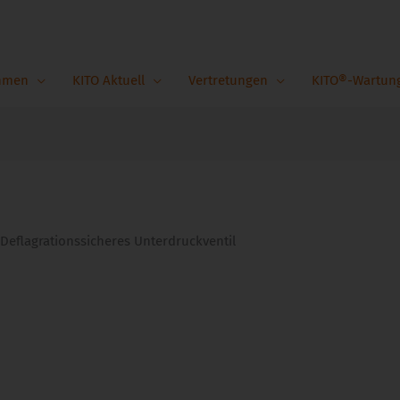
hmen
KITO Aktuell
Vertretungen
KITO®-Wartun
Deflagrationssicheres Unterdruckventil