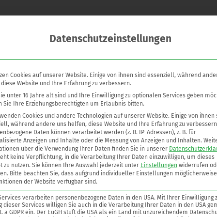
Datenschutzeinstellungen
Unterdruckventil für Atmungsöffnungen an Tanks, Behältern und 
n.
 Flüssigkeiten bis zur Explosionsgruppe IIB3 mit einer Normspaltw
zen Cookies auf unserer Website. Einige von ihnen sind essenziell, während ande
 diese Website und Ihre Erfahrung zu verbessern.
on 60 °C.
e unter 16 Jahre alt sind und Ihre Einwilligung zu optionalen Services geben möc
che Tanks zur Beförderung brennbarer Flüssigkeiten.
 Sie Ihre Erziehungsberechtigten um Erlaubnis bitten.
rwenden Cookies und andere Technologien auf unserer Website. Einige von ihnen 
ell, während andere uns helfen, diese Website und Ihre Erfahrung zu verbessern
oad
nbezogene Daten können verarbeitet werden (z. B. IP-Adressen), z. B. für
lisierte Anzeigen und Inhalte oder die Messung von Anzeigen und Inhalten.
Weit
ationen über die Verwendung Ihrer Daten finden Sie in unserer
Datenschutzerklä
eht keine Verpflichtung, in die Verarbeitung Ihrer Daten einzuwilligen, um dieses
t zu nutzen.
Sie können Ihre Auswahl jederzeit unter
Einstellungen
widerrufen od
en.
Bitte beachten Sie, dass aufgrund individueller Einstellungen möglicherweise
nktionen der Website verfügbar sind.
Services verarbeiten personenbezogene Daten in den USA. Mit Ihrer Einwilligung 
 dieser Services willigen Sie auch in die Verarbeitung Ihrer Daten in den USA ge
lit. a GDPR ein. Der EuGH stuft die USA als ein Land mit unzureichendem Datenschu