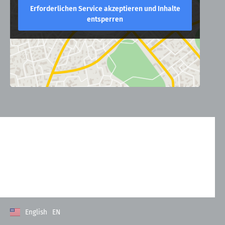
Erforderlichen Service akzeptieren und Inhalte
entsperren
Kontakt
Allgemeine Geschäftsbedingungen
Datenschutzerklärung
Impressum
English
EN