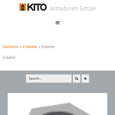
Zum
Hauptmenü
Inhalt
springen
Startseite
»
Produkte
»
Zubehör
Zubehör