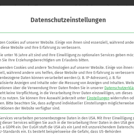
erwachung der Flammensperren auf der Anlagenseite mit potentie
en, Rückgewinnungs- und Thermische Nachverbrennungsanlagen).
Datenschutzeinstellungen
r Thermofühler ein Signal erzeugen, das zum Auslösen von Schu
Brenngas- oder Brenndämpfezu-fuhr u. ä.) führt.
iedrig, nach PTB-Empfehlung ≤ 80 °C bzw. 20 K über max. Betrieb
zen Cookies auf unserer Website. Einige von ihnen sind essenziell, während ande
VdTÜV-Merkblatt 967, §10.2.5 sind zu beachten.
 diese Website und Ihre Erfahrung zu verbessern.
e kurzzeit- oder dauerbrandsicher sind.
e unter 16 Jahre alt sind und Ihre Einwilligung zu optionalen Services geben möc
 Sie Ihre Erziehungsberechtigten um Erlaubnis bitten.
rwenden Cookies und andere Technologien auf unserer Website. Einige von ihnen 
ell, während andere uns helfen, diese Website und Ihre Erfahrung zu verbessern
oad
nbezogene Daten können verarbeitet werden (z. B. IP-Adressen), z. B. für
lisierte Anzeigen und Inhalte oder die Messung von Anzeigen und Inhalten.
Weit
ationen über die Verwendung Ihrer Daten finden Sie in unserer
Datenschutzerklä
eht keine Verpflichtung, in die Verarbeitung Ihrer Daten einzuwilligen, um dieses
t zu nutzen.
Sie können Ihre Auswahl jederzeit unter
Einstellungen
widerrufen od
en.
Bitte beachten Sie, dass aufgrund individueller Einstellungen möglicherweise
nktionen der Website verfügbar sind.
Services verarbeiten personenbezogene Daten in den USA. Mit Ihrer Einwilligung 
 dieser Services willigen Sie auch in die Verarbeitung Ihrer Daten in den USA ge
lit. a GDPR ein. Der EuGH stuft die USA als ein Land mit unzureichendem Datenschu
U-Standards ein. Es besteht beispielsweise die Gefahr, dass US-Behörden