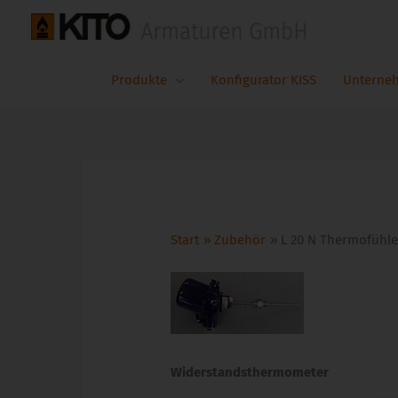
Zum
Inhalt
springen
Produkte
Konfigurator KISS
Unterne
Start
Zubehör
L 20 N Thermofühle
Widerstandsthermometer