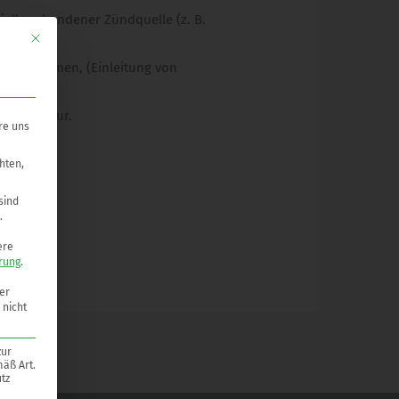
ll vorhandener Zündquelle (z. B.
Mit diesem Button wird der Dialog geschlossen. Seine Funktionalität ist ide
tzmaßnahmen, (Einleitung von
stemperatur.
re uns
hten,
sind
.
ere
rung
.
er
 nicht
zur
mäß Art.
tz