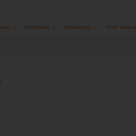
hmen
KITO Aktuell
Vertretungen
KITO®-Wartun
r