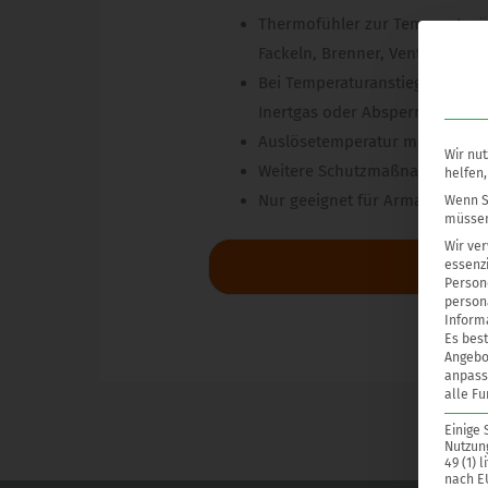
Thermofühler zur Temperaturüb
Fackeln, Brenner, Ventilator
Bei Temperaturanstieg muss de
Inertgas oder Absperrung der 
Auslösetemperatur möglichst n
Wir nut
Weitere Schutzmaßnahmen nach 
helfen,
Nur geeignet für Armaturen, di
Wenn Si
müssen
Wir ve
essenzi
Downl
Persone
persona
Inform
Es best
Angebo
anpass
alle Fu
Einige 
Nutzung
49 (1) 
nach E