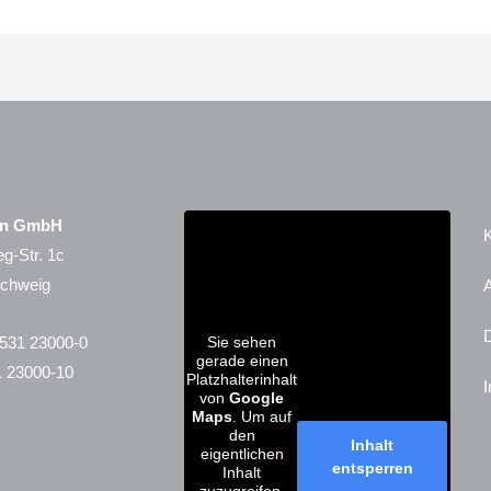
en GmbH
g-Str. 1c
schweig
Sie sehen
) 531 23000-0
gerade einen
1 23000-10
Platzhalterinhalt
von
Google
Maps
. Um auf
den
Inhalt
eigentlichen
entsperren
Inhalt
zuzugreifen,