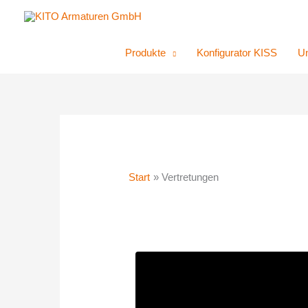
Zum
Inhalt
springen
Produkte
Konfigurator KISS
U
Start
Vertretungen
Filter nach Kategorie