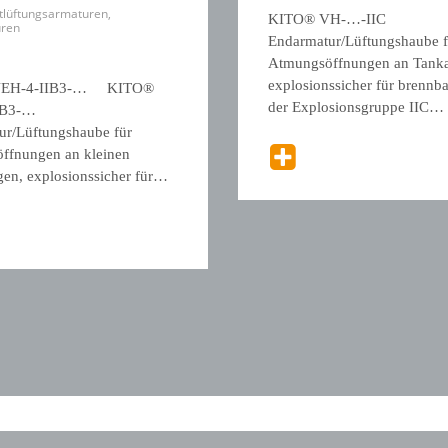
tlüftungsarmaturen
,
KITO® VH-…-IIC
ren
Endarmatur/Lüftungshaube f
Atmungsöffnungen an Tanka
explosionssicher für brennba
VEH-4-IIB3-… KITO®
der Explosionsgruppe IIC…
IB3-…
ur/Lüftungshaube für
ffnungen an kleinen
en, explosionssicher für…