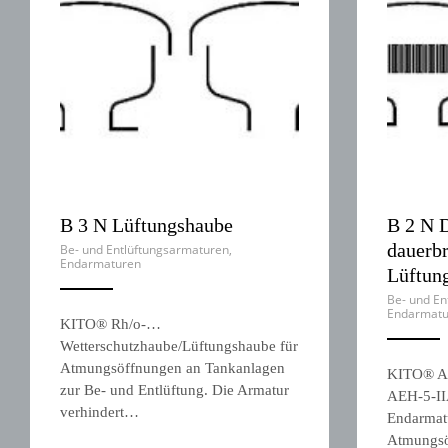
B 3 N Lüftungshaube
B 2 N D
dauerb
Be- und Entlüftungsarmaturen
,
Endarmaturen
Lüftun
ANEMPTYTEXTLLINE
Be- und En
Endarmatu
KITO® Rh/o-…
Wetterschutzhaube/Lüftungshaube für
ANEMPTYTEXTLLINE
Atmungsöffnungen an Tankanlagen
KITO® 
zur Be- und Entlüftung. Die Armatur
AEH-5-I
verhindert…
Endarmat
Atmungsö