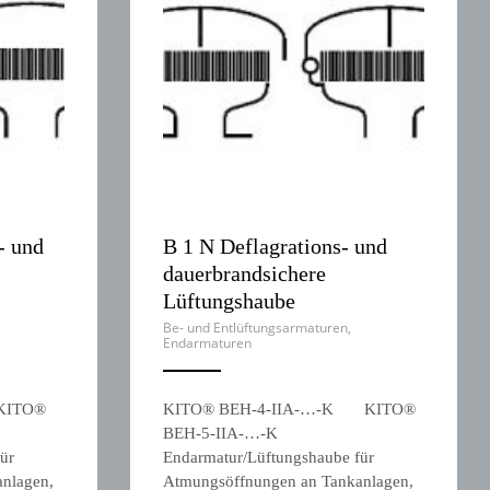
- und
B 1 N Deflagrations- und
dauerbrandsichere
Lüftungshaube
Be- und Entlüftungsarmaturen
,
Endarmaturen
ANEMPTYTEXTLLINE
KITO®
KITO® BEH-4-IIA-…-K KITO®
BEH-5-IIA-…-K
ür
Endarmatur/Lüftungshaube für
nlagen,
Atmungsöffnungen an Tankanlagen,