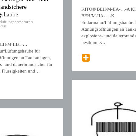
randsichere
KITO® BEH/M-IIA-…-A K
gshaube
BEH/M-IIA-…-K
tlüftungsarmaturen
,
Endarmatur/Lüftungshaube f
ren
Atmungsöffnungen an Tanka
explosions- und dauerbrands
bestimmte…
EH/M-IIB1-…
ur/Lüftungshaube für
ffnungen an Tankanlagen,
s- und dauerbrandsicher für
e Flüssigkeiten und…