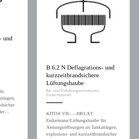
- und
B 6.2 N Deflagrations- und
kurzzeitbrandsichere
Lüftungshaube
Be- und Entlüftungsarmaturen
,
ür
Endarmaturen
nlagen,
ndsicher
ANEMPTYTEXTLLINE
 der…
KITO® VH-…-IIB3-XT
Endarmatur/Lüftungshaube für
Atmungsöffnungen an Tankanlagen,
explosions- und kurzzeitbrandsicher