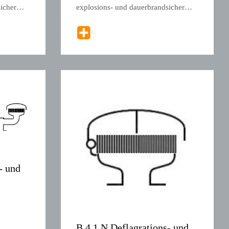
sicher…
explosions- und dauerbrandsicher…
- und
B 4.1 N Deflagrations- und