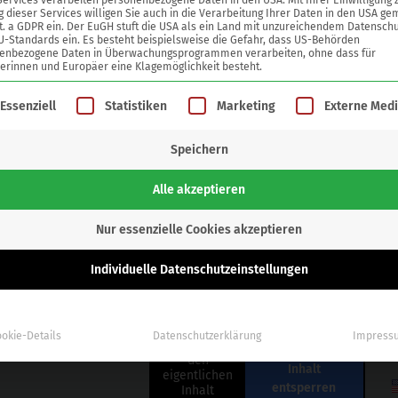
Services verarbeiten personenbezogene Daten in den USA. Mit Ihrer Einwilligung 
 dieser Services willigen Sie auch in die Verarbeitung Ihrer Daten in den USA ge
lit. a GDPR ein. Der EuGH stuft die USA als ein Land mit unzureichendem Datenschu
U-Standards ein. Es besteht beispielsweise die Gefahr, dass US-Behörden
enbezogene Daten in Überwachungsprogrammen verarbeiten, ohne dass für
erinnen und Europäer eine Klagemöglichkeit besteht.
gt eine Liste der Service-Gruppen, für die eine Einwilligung ertei
Essenziell
Statistiken
Marketing
Externe Med
Speichern
en GmbH
Alle akzeptieren
eg-Str. 1c
Nur essenzielle Cookies akzeptieren
chweig
Individuelle Datenschutzeinstellungen
 531 23000-0
Sie sehen
gerade einen
 23000-10
Platzhalterinhalt
von
Google
okie-Details
Datenschutzerklärung
Impress
Maps
. Um auf
den
Inhalt
eigentlichen
entsperren
Inhalt