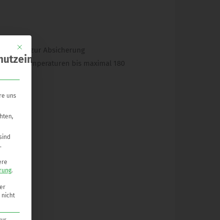
Mit diesem Button wird der Dialog geschlossen. Seine Funktionalität ist ide
ndsicher zur Absicherung
hutzeinstellungen
Betriebstemperaturen bis maximal 180
re uns
hten,
sind
.
ere
rung
.
er
 nicht