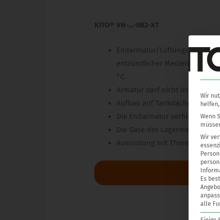
KITO® VH-…-IIB3-XT
Endarmatur/Lüftungshaube für
entzündlicher Medien der Expl
°C.
Armatur darf nicht im geschl
Wir nut
Aufbau auf Tankdächern, Domd
helfen,
Die Endarmatur verhindert ein
Wenn Si
müssen
Die Gase des Lagermediums ge
Wir ve
Ausrüstung mit Thermofühler z
essenzi
Persone
persona
Inform
Downl
Es best
Angebo
anpass
alle Fu