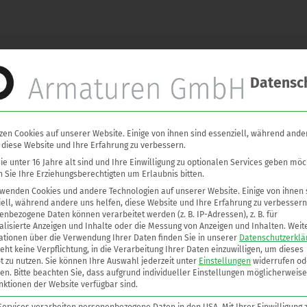
 Atmungsöffnungen an Tankanlagen, explosions- und kurzzeitbra
Datensc
osionsgruppe IIB3 mit einer Normspaltweite (NSW) ≥ 0,65 mm bei 
ossenen Raum münden.
zen Cookies auf unserer Website. Einige von ihnen sind essenziell, während ande
eckeln oder am Ende von Be- und Entlüftungsleitungen.
 diese Website und Ihre Erfahrung zu verbessern.
en Flammendurchschlag in die Behälter.
e unter 16 Jahre alt sind und Ihre Einwilligung zu optionalen Services geben möc
 Sie Ihre Erziehungsberechtigten um Erlaubnis bitten.
langen ungehindert in die Atmosphäre.
rwenden Cookies und andere Technologien auf unserer Website. Einige von ihnen 
ur Detektion eines Kurzzeitbrandes.
ell, während andere uns helfen, diese Website und Ihre Erfahrung zu verbessern
nbezogene Daten können verarbeitet werden (z. B. IP-Adressen), z. B. für
lisierte Anzeigen und Inhalte oder die Messung von Anzeigen und Inhalten.
Weit
ationen über die Verwendung Ihrer Daten finden Sie in unserer
Datenschutzerklä
oad
eht keine Verpflichtung, in die Verarbeitung Ihrer Daten einzuwilligen, um dieses
t zu nutzen.
Sie können Ihre Auswahl jederzeit unter
Einstellungen
widerrufen od
en.
Bitte beachten Sie, dass aufgrund individueller Einstellungen möglicherweise
nktionen der Website verfügbar sind.