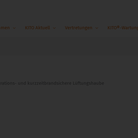
hmen
KITO Aktuell
Vertretungen
KITO®-Wartun
grations- und kurzzeitbrandsichere Lüftungshaube