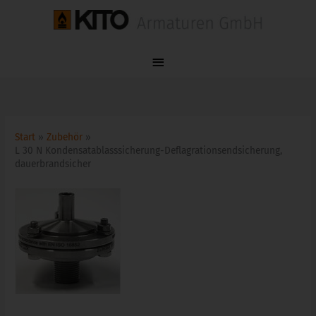
Zum
Hauptmenü
Inhalt
springen
Start
Zubehör
L 30 N Kondensatablasssicherung-Deflagrationsendsicherung,
dauerbrandsicher