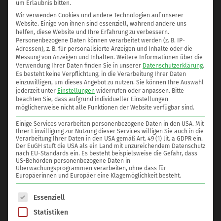
um Erlaubnis bitten.
Bitte nutzen Sie den direkten Email-Kontakt zu unseren
Wir verwenden Cookies und andere Technologien auf unserer
Website. Einige von ihnen sind essenziell, während andere uns
Fachabteilungen!
helfen, diese Website und Ihre Erfahrung zu verbessern.
Personenbezogene Daten können verarbeitet werden (z. B. IP-
Vertrieb:
vertrieb@kito.de
Adressen), z. B. für personalisierte Anzeigen und Inhalte oder die
Messung von Anzeigen und Inhalten.
Weitere Informationen über die
Einkauf:
einkauf@kito.de
Verwendung Ihrer Daten finden Sie in unserer
Datenschutzerklärung
.
Personal:
karriere@kito.de
Es besteht keine Verpflichtung, in die Verarbeitung Ihrer Daten
einzuwilligen, um dieses Angebot zu nutzen.
Sie können Ihre Auswahl
Messe-/Event:
messe@kito.de
jederzeit unter
Einstellungen
widerrufen oder anpassen.
Bitte
Dokumentation:
doku@kito.de
beachten Sie, dass aufgrund individueller Einstellungen
möglicherweise nicht alle Funktionen der Website verfügbar sind.
Marketing:
marketing@kito.de
Allgemein:
info@kito.de
Einige Services verarbeiten personenbezogene Daten in den USA. Mit
Ihrer Einwilligung zur Nutzung dieser Services willigen Sie auch in die
Verarbeitung Ihrer Daten in den USA gemäß Art. 49 (1) lit. a GDPR ein.
Der EuGH stuft die USA als ein Land mit unzureichendem Datenschutz
nach EU-Standards ein. Es besteht beispielsweise die Gefahr, dass
US-Behörden personenbezogene Daten in
Überwachungsprogrammen verarbeiten, ohne dass für
KITO Armaturen GmbH
Europäerinnen und Europäer eine Klagemöglichkeit besteht.
Grotrian-Steinweg-Str. 1c
D-38112 Braunschweig
Es folgt eine Liste der Service-Gruppen, für die eine Einwilligung e
Essenziell
Statistiken
Telefon: +49 (0) 531 23000-0