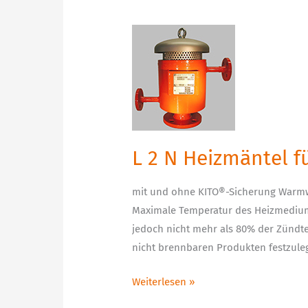
L
2
N
Heizmäntel
für
KITO®-
Endarmaturen
L 2 N Heizmäntel 
mit und ohne KITO®-Sicherung Warmw
Maximale Temperatur des Heizmedium
jedoch nicht mehr als 80% der Zündt
nicht brennbaren Produkten festzul
Weiterlesen »