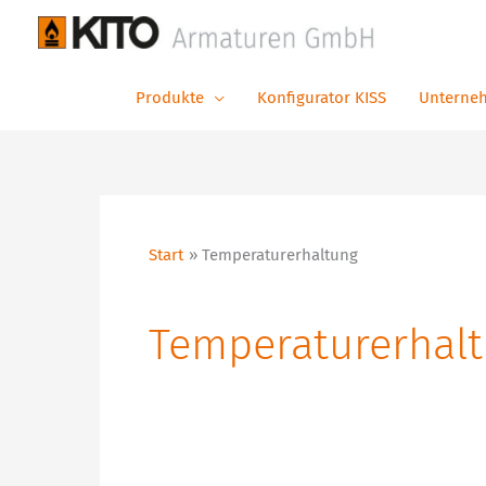
Zum
Inhalt
springen
Produkte
Konfigurator KISS
Unterne
Start
Temperaturerhaltung
Temperaturerhal