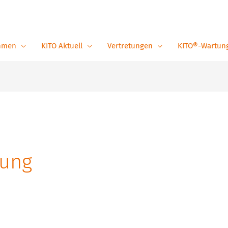
hmen
KITO Aktuell
Vertretungen
KITO®-Wartun
tung