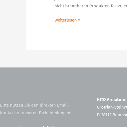
nicht brennbaren Produkten festzul
Weiterlesen »
KITO Armatur
Bitte nutzen Sie den direkten Email-
Grotrian-Steinw
Kontakt zu unseren Fachabteilungen!
D-38112 Brauns