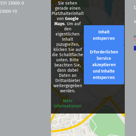
 531 23000-0
Sie sehen
gerade einen
 23000-10
Platzhalterinhalt
von
Google
Maps
. Um auf
den
Inhalt
eigentlichen
entsperren
Inhalt
zuzugreifen,
klicken Sie auf
Erforderlichen
die Schaltfläche
Service
unten. Bitte
akzeptieren
beachten Sie,
dass dabei
und Inhalte
Daten an
entsperren
Drittanbieter
weitergegeben
werden.
Mehr
Informationen