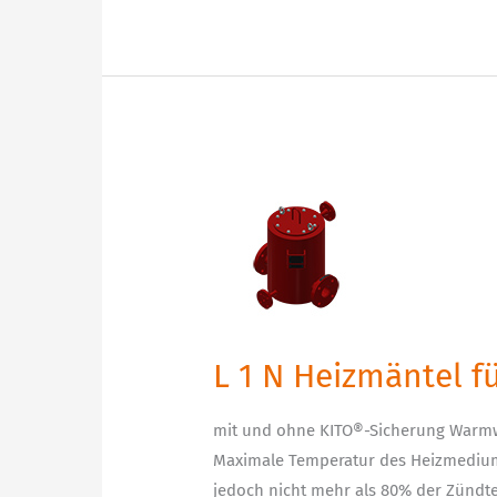
L
1
N
Heizmäntel
für
KITO®-
Rohrleitungsarmaturen
L 1 N Heizmäntel 
mit und ohne KITO®-Sicherung Warmw
Maximale Temperatur des Heizmedium
jedoch nicht mehr als 80% der Zündt