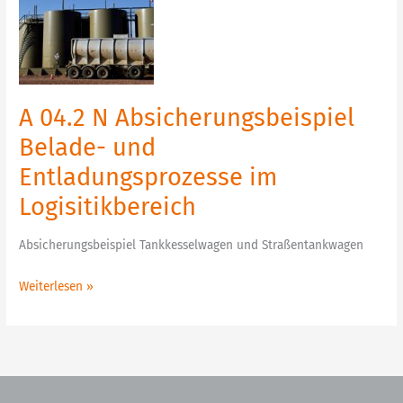
N
Absicherungsbeispiel
Belade-
und
Entladungsprozesse
A 04.2 N Absicherungsbeispiel
im
Logisitikbereich
Belade- und
Entladungsprozesse im
Logisitikbereich
Absicherungsbeispiel Tankkesselwagen und Straßentankwagen
Weiterlesen »