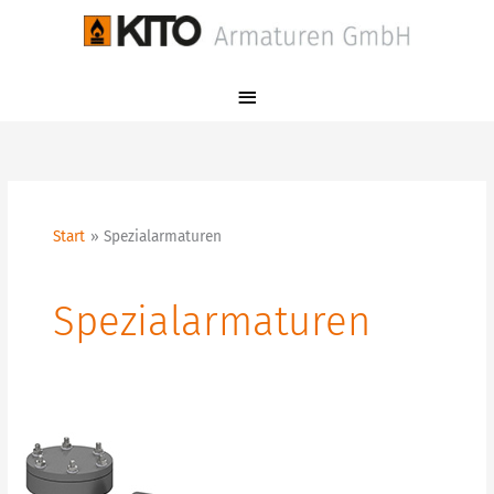
Zum
Hauptmenü
Inhalt
springen
Start
Spezialarmaturen
Spezialarmaturen
K
3