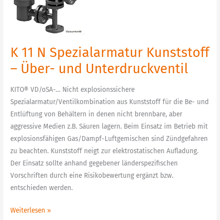
N
Spezialarmatur
Kunststoff
–
K 11 N Spezialarmatur Kunststoff
Über-
und
– Über- und Unterdruckventil
Unterdruckventil
KITO® VD/oSA-… Nicht explosionssichere
Spezialarmatur/Ventilkombination aus Kunststoff für die Be- und
Entlüftung von Behältern in denen nicht brennbare, aber
aggressive Medien z.B. Säuren lagern. Beim Einsatz im Betrieb mit
explosionsfähigen Gas/Dampf-Luftgemischen sind Zündgefahren
zu beachten. Kunststoff neigt zur elektrostatischen Aufladung.
Der Einsatz sollte anhand gegebener länderspezifischen
Vorschriften durch eine Risikobewertung ergänzt bzw.
entschieden werden.
Weiterlesen »