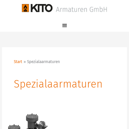
Zum
Hauptmenü
Inhalt
springen
Start
Spezialaarmaturen
Spezialaarmaturen
K
11