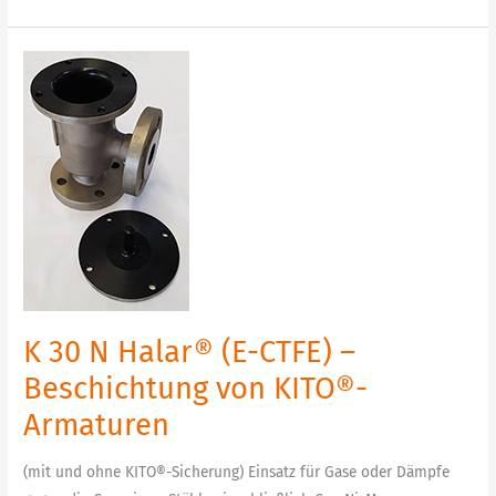
K
30
N
Halar®
(E-
CTFE)
–
Beschichtung
von
KITO®-
Armaturen
K 30 N Halar® (E-CTFE) –
Beschichtung von KITO®-
Armaturen
(mit und ohne KITO®-Sicherung) Einsatz für Gase oder Dämpfe