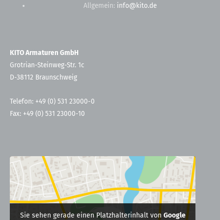
Allgemein:
info@kito.de
KITO Armaturen GmbH
Grotrian-Steinweg-Str. 1c
D-38112 Braunschweig
Telefon: +49 (0) 531 23000-0
Fax: +49 (0) 531 23000-10
Sie sehen gerade einen Platzhalterinhalt von
Google