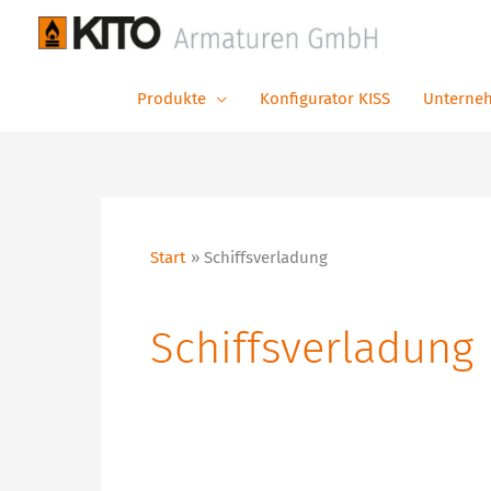
Zum
Inhalt
springen
Produkte
Konfigurator KISS
Unterne
Start
Schiffsverladung
Schiffsverladung