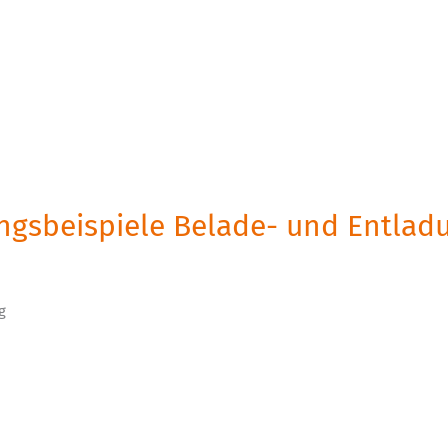
ungsbeispiele Belade- und Entlad
g