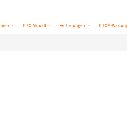
hmen
KITO Aktuell
Vertretungen
KITO®-Wartun