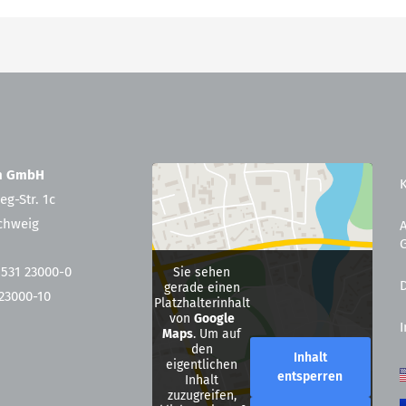
en GmbH
eg-Str. 1c
chweig
 531 23000-0
Sie sehen
gerade einen
 23000-10
Platzhalterinhalt
von
Google
Maps
. Um auf
den
Inhalt
eigentlichen
entsperren
Inhalt
zuzugreifen,