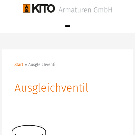
Zum
Hauptmenü
Inhalt
springen
Start
Ausgleichventil
Ausgleichventil
M
2