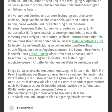
Wenn Sie unter 16 Jahre alt sind und Ihre Einwilligung zu optionalen
Click edit button to change this text. Lorem ipsum dolor sit amet,
Services geben möchten, müssen Sie Ihre Erziehungsberechtigten
consectetur adipiscing elit. Ut elit tellus, luctus nec ullamcorper
um Erlaubnis bitten.
mattis, pulvinar dapibus leo. Proin gravida nibh vel velit auctor
Wir verwenden Cookies und andere Technologien auf unserer
Website. Einige von ihnen sind essenziell, während andere uns
aliquet. Aenean sollicitudin, lorem quis.
helfen, diese Website und Ihre Erfahrung zu verbessern.
Personenbezogene Daten können verarbeitet werden (z. B. IP-
Adressen), z. B. für personalisierte Anzeigen und Inhalte oder die
Luctus nec ullamcorper mattis, pulvinar dapibus leo. Proin
Messung von Anzeigen und Inhalten.
Weitere Informationen über die
gravida nibh vel velit auctor aliquet
Verwendung Ihrer Daten finden Sie in unserer
Datenschutzerklärung
.
Es besteht keine Verpflichtung, in die Verarbeitung Ihrer Daten
einzuwilligen, um dieses Angebot zu nutzen.
Sie können Ihre Auswahl
jederzeit unter
Einstellungen
widerrufen oder anpassen.
Bitte
beachten Sie, dass aufgrund individueller Einstellungen
möglicherweise nicht alle Funktionen der Website verfügbar sind.
Einige Services verarbeiten personenbezogene Daten in den USA. Mit
Ihrer Einwilligung zur Nutzung dieser Services willigen Sie auch in die
Verarbeitung Ihrer Daten in den USA gemäß Art. 49 (1) lit. a GDPR ein.
Der EuGH stuft die USA als ein Land mit unzureichendem Datenschutz
nach EU-Standards ein. Es besteht beispielsweise die Gefahr, dass
US-Behörden personenbezogene Daten in
Überwachungsprogrammen verarbeiten, ohne dass für
Europäerinnen und Europäer eine Klagemöglichkeit besteht.
Es folgt eine Liste der Service-Gruppen, für die eine Einwilligung e
Essenziell