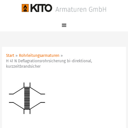
Zum
Hauptmenü
Inhalt
springen
Start
Rohrleitungsarmaturen
H 41 N Deflagrationsrohrsicherung bi-direktional,
kurzzeitbrandsicher