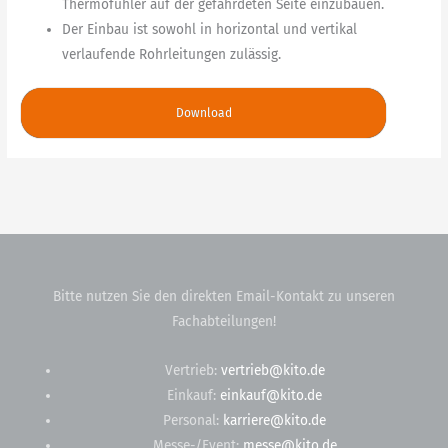
Thermofühler auf der gefährdeten Seite einzubauen.
Der Einbau ist sowohl in horizontal und vertikal
verlaufende Rohrleitungen zulässig.
Download
Bitte nutzen Sie den direkten Email-Kontakt zu unseren
Fachabteilungen!
Vertrieb:
vertrieb@kito.de
Einkauf:
einkauf@kito.de
Personal:
karriere@kito.de
Messe-/Event:
messe@kito.de