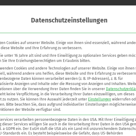
Datenschutzeinstellungen
ür Atmungsöffnungen an Tankanlagen zur Entlüftung und zur Verh
asungsverlusten.
zen Cookies auf unserer Website. Einige von ihnen sind essenziell, während ande
andsicher.
 diese Website und Ihre Erfahrung zu verbessern.
einem Tankdach.
e unter 16 Jahre alt sind und Ihre Einwilligung zu optionalen Services geben möc
 Sie Ihre Erziehungsberechtigten um Erlaubnis bitten.
rwenden Cookies und andere Technologien auf unserer Website. Einige von ihnen 
ell, während andere uns helfen, diese Website und Ihre Erfahrung zu verbessern
oad
nbezogene Daten können verarbeitet werden (z. B. IP-Adressen), z. B. für
lisierte Anzeigen und Inhalte oder die Messung von Anzeigen und Inhalten.
Weit
ationen über die Verwendung Ihrer Daten finden Sie in unserer
Datenschutzerklä
eht keine Verpflichtung, in die Verarbeitung Ihrer Daten einzuwilligen, um dieses
t zu nutzen.
Sie können Ihre Auswahl jederzeit unter
Einstellungen
widerrufen od
en.
Bitte beachten Sie, dass aufgrund individueller Einstellungen möglicherweise
nktionen der Website verfügbar sind.
Services verarbeiten personenbezogene Daten in den USA. Mit Ihrer Einwilligung 
 dieser Services willigen Sie auch in die Verarbeitung Ihrer Daten in den USA ge
lit. a GDPR ein. Der EuGH stuft die USA als ein Land mit unzureichendem Datenschu
U-Standards ein. Es besteht beispielsweise die Gefahr, dass US-Behörden