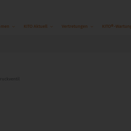
hmen
KITO Aktuell
Vertretungen
KITO®-Wartun
ruckventil