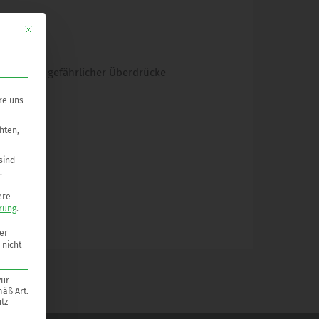
Mit diesem Button wird der Dialog geschlossen. Seine Funktionalität ist ide
inderung gefährlicher Überdrücke
re uns
hten,
sind
.
ere
rung
.
er
 nicht
zur
mäß Art.
tz