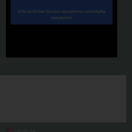
Erforderlichen Service akzeptieren und Inhalte
entsperren
Kontakt
Allgemeine Geschäftsbedingungen
Datenschutzerklärung
Impressum
English
EN