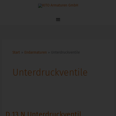
Zum
Hauptmenü
Inhalt
springen
Start
Endarmaturen
Unterdruckventile
Unterdruckventile
D
13
D 13 N Unterdruckventil
N