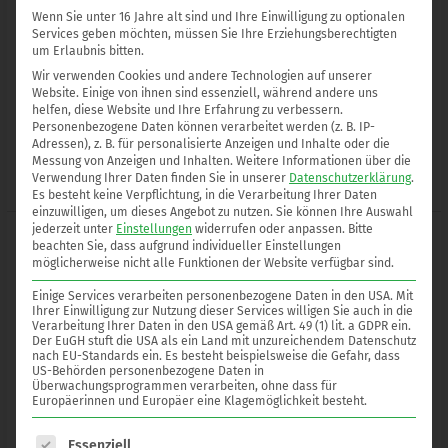
Wenn Sie unter 16 Jahre alt sind und Ihre Einwilligung zu optionalen
Atmungsöffnungen an Tanks, Behältern und Rohrleitungen zur
Services geben möchten, müssen Sie Ihre Erziehungsberechtigten
Verhinderung von unzulässig hohen Unterdrücken. Einsetzbar für
um Erlaubnis bitten.
alle Medien der Explosionsgruppe IIB3 mit einer Normspaltweite
Wir verwenden Cookies und andere Technologien auf unserer
Website. Einige von ihnen sind essenziell, während andere uns
(NSW) ≥ 0,65 mm für eine maximale Betriebstemperatur von 60
helfen, diese Website und Ihre Erfahrung zu verbessern.
°C.
Personenbezogene Daten können verarbeitet werden (z. B. IP-
Adressen), z. B. für personalisierte Anzeigen und Inhalte oder die
Messung von Anzeigen und Inhalten.
Weitere Informationen über die
Weiterlesen »
Verwendung Ihrer Daten finden Sie in unserer
Datenschutzerklärung
.
Es besteht keine Verpflichtung, in die Verarbeitung Ihrer Daten
einzuwilligen, um dieses Angebot zu nutzen.
Sie können Ihre Auswahl
jederzeit unter
Einstellungen
widerrufen oder anpassen.
Bitte
D
beachten Sie, dass aufgrund individueller Einstellungen
möglicherweise nicht alle Funktionen der Website verfügbar sind.
12.1
D 12.1 N Unterdruckventil
N
Einige Services verarbeiten personenbezogene Daten in den USA. Mit
Ihrer Einwilligung zur Nutzung dieser Services willigen Sie auch in die
Unterdruckventil
Verarbeitung Ihrer Daten in den USA gemäß Art. 49 (1) lit. a GDPR ein.
KITO® VS/o-1-… Endarmatur/Unterdruckventil für
Der EuGH stuft die USA als ein Land mit unzureichendem Datenschutz
nach EU-Standards ein. Es besteht beispielsweise die Gefahr, dass
Atmungsöffnungen an Tankanlagen zur Belüftung und zur
US-Behörden personenbezogene Daten in
Verhinderung von unzulässigem Unterdruck. Aufbau auf
Überwachungsprogrammen verarbeiten, ohne dass für
Europäerinnen und Europäer eine Klagemöglichkeit besteht.
Tankdach, gegebenenfalls in Verbindung mit einem
Überdruckventil an einem gemeinsamen Rohrstutzen. Nicht
Es folgt eine Liste der Service-Gruppen, für die eine Einwilligung e
Essenziell