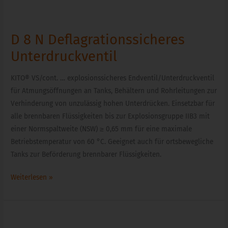
D
8
D 8 N Deflagrationssicheres
N
Deflagrationssicheres
Unterdruckventil
Unterdruckventil
KITO® VS/cont. … explosionssicheres Endventil/Unterdruckventil
für Atmungsöffnungen an Tanks, Behältern und Rohrleitungen zur
Verhinderung von unzulässig hohen Unterdrücken. Einsetzbar für
alle brennbaren Flüssigkeiten bis zur Explosionsgruppe IIB3 mit
einer Normspaltweite (NSW) ≥ 0,65 mm für eine maximale
Betriebstemperatur von 60 °C. Geeignet auch für ortsbewegliche
Tanks zur Beförderung brennbarer Flüssigkeiten.
Weiterlesen »
D