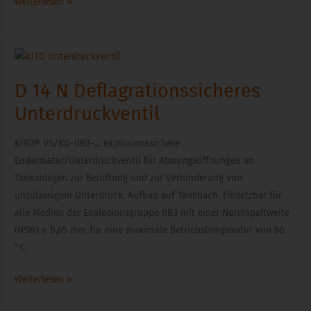
Weiterlesen »
D
14
D 14 N Deflagrationssicheres
N
Deflagrationssicheres
Unterdruckventil
Unterdruckventil
KITO® VS/KG-IIB3-… explosionssichere
Endarmatur/Unterdruckventil für Atmungsöffnungen an
Tankanlagen zur Belüftung und zur Verhinderung von
unzulässigem Unterdruck. Aufbau auf Tankdach. Einsetzbar für
alle Medien der Explosionsgruppe IIB3 mit einer Normspaltweite
(NSW) ≥ 0,65 mm für eine maximale Betriebstemperatur von 60
°C.
Weiterlesen »