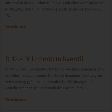
alle Medien der Explosionsgruppe IIB3 mit einer Normspaltweite
(NSW) ≥ 0,65 mm für eine maximale Betriebstemperatur von 60
°C.
Weiterlesen »
D
12.4
D 12.4 N Unterdruckventil
N
Unterdruckventil
KITO® VS/oP-… Endarmatur/Unterdruckventil an Lagerbehältern
und Silos für staubförmige Stoffe und Granulate. Belüftung zur
Verhinderung gefährlicher Unterdrücke. Alle beweglichen
Bauteile befinden sich außerhalb des Lagerraumes.
Weiterlesen »