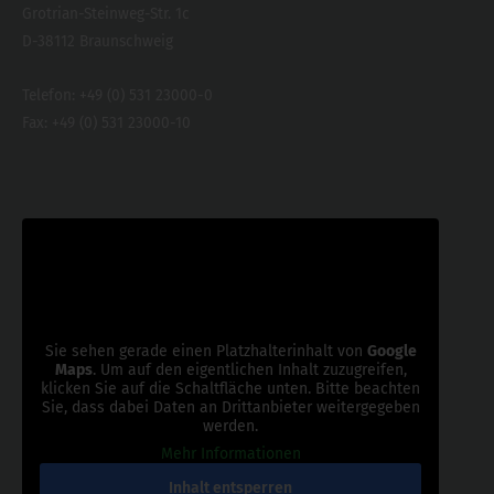
Grotrian-Steinweg-Str. 1c
D-38112 Braunschweig
Telefon: +49 (0) 531 23000-0
Fax: +49 (0) 531 23000-10
Sie sehen gerade einen Platzhalterinhalt von
Google
Maps
. Um auf den eigentlichen Inhalt zuzugreifen,
klicken Sie auf die Schaltfläche unten. Bitte beachten
Sie, dass dabei Daten an Drittanbieter weitergegeben
werden.
Mehr Informationen
Inhalt entsperren