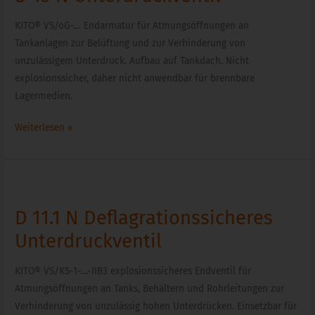
Unterdruckventil
KITO® VS/oG-… Endarmatur für Atmungsöffnungen an
Tankanlagen zur Belüftung und zur Verhinderung von
unzulässigem Unterdruck. Aufbau auf Tankdach. Nicht
explosionssicher, daher nicht anwendbar für brennbare
Lagermedien.
Weiterlesen »
D
11.1
D 11.1 N Deflagrationssicheres
N
Deflagrationssicheres
Unterdruckventil
Unterdruckventil
KITO® VS/KS-1-…-IIB3 explosionssicheres Endventil für
Atmungsöffnungen an Tanks, Behältern und Rohrleitungen zur
Verhinderung von unzulässig hohen Unterdrücken. Einsetzbar für