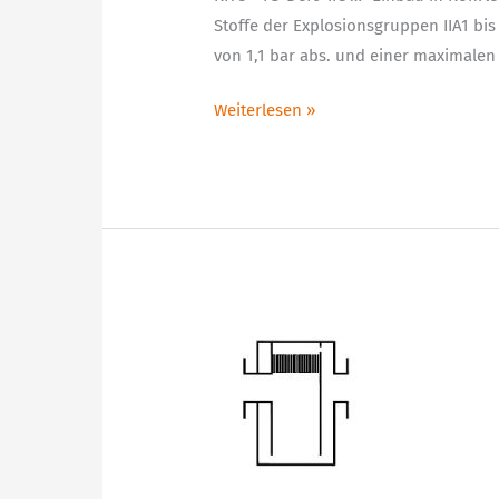
Stoffe der Explosionsgruppen IIA1 bi
von 1,1 bar abs. und einer maximalen
Weiterlesen »
G
13
N
Flüssigkeits-
Detonationsrohrsicherung
uni-