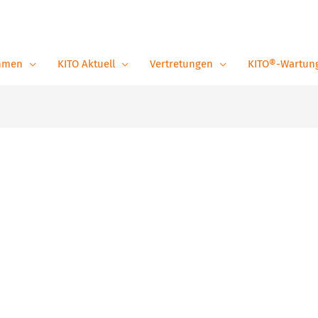
hmen
KITO Aktuell
Vertretungen
KITO®-Wartun