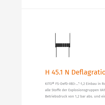
H
45.1
N
Deflagrationsrohrsicherung
bi-
direktional
H 45.1 N Deflagrat
KITO® FS-Def0-IIB3-…“-1,2 Einbau in R
alle Stoffe der Explosionsgruppen IIA
Betriebsdruck von 1,2 bar abs. und e