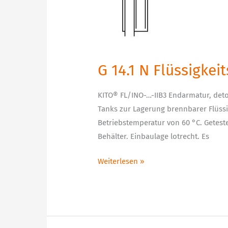
N
Flüssigkeits-
Detonationsendsicherung
uni-
direktional
G 14.1 N Flüssigke
KITO® FL/INO-…-IIB3 Endarmatur, det
Tanks zur Lagerung brennbarer Flüssi
Betriebstemperatur von 60 °C. Getest
Behälter. Einbaulage lotrecht. Es
Weiterlesen »