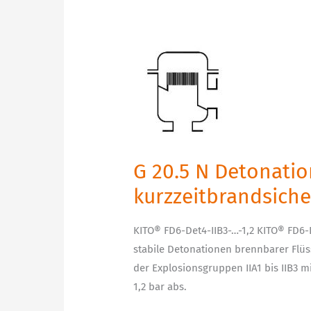
G
20.5
N
Detonationsrohrsicherung
uni-
direktional,
kurzzeitbrandsicher
G 20.5 N Detonatio
kurzzeitbrandsiche
KITO® FD6-Det4-IIB3-…-1,2 KITO® FD6-
stabile Detonationen brennbarer Flüss
der Explosionsgruppen IIA1 bis IIB3 
1,2 bar abs.