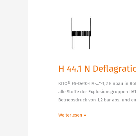
H
44.1
N
Deflagrationsrohrsicherung
bi-
direktional
H 44.1 N Deflagrat
KITO® FS-Def0-IIA-…“-1,2 Einbau in Ro
alle Stoffe der Explosionsgruppen IIA
Betriebsdruck von 1,2 bar abs. und e
Weiterlesen »