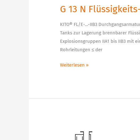
direktional
G 13 N Flüssigkeit
KITO® FL/E-…-IIB3 Durchgangsarmatur
Tanks zur Lagerung brennbarer Flüssig
Explosionsgruppen IIA1 bis IIB3 mit 
Rohrleitungen ≤ der
Weiterlesen »
G
14.1