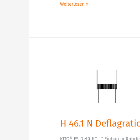
Weiterlesen »
H
46.1
N
Deflagrationsrohrsicherung
bi-
direktional
H 46.1 N Deflagrat
KITO® FS-Def0-IIC-…“ Einbau in Rohrle