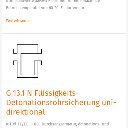
Normspaltweite (MESG) ≥ 0,65 mm für eine maximale
Betriebstemperatur von 60 °C. Es dürfen nur
Weiterlesen »
G
13.1
N
Flüssigkeits-
Detonationsrohrsicherung
uni-
direktional
G 13.1 N Flüssigkeits-
Detonationsrohrsicherung uni-
direktional
KITO® FL/EO-…-IIB3 Durchgangsarmatur, detonations- und