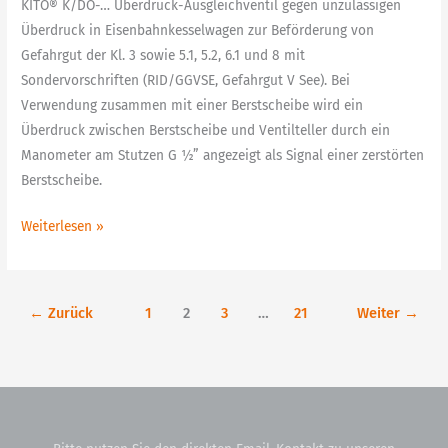
KITO® K/DO-… Überdruck-Ausgleichventil gegen unzulässigen
Überdruck in Eisenbahnkesselwagen zur Beförderung von
Gefahrgut der Kl. 3 sowie 5.1, 5.2, 6.1 und 8 mit
Sondervorschriften (RID/GGVSE, Gefahrgut V See). Bei
Verwendung zusammen mit einer Berstscheibe wird ein
Überdruck zwischen Berstscheibe und Ventilteller durch ein
Manometer am Stutzen G ½” angezeigt als Signal einer zerstörten
Berstscheibe.
Weiterlesen »
←
Zurück
1
2
3
…
21
Weiter
→