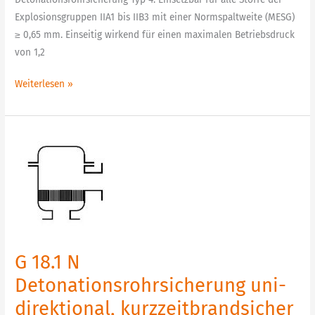
Explosionsgruppen IIA1 bis IIB3 mit einer Normspaltweite (MESG)
≥ 0,65 mm. Einseitig wirkend für einen maximalen Betriebsdruck
von 1,2
Weiterlesen »
G
18.1
N
Detonationsrohrsicherung
uni-
direktional,
kurzzeitbrandsicher
G 18.1 N
Detonationsrohrsicherung uni-
direktional, kurzzeitbrandsicher