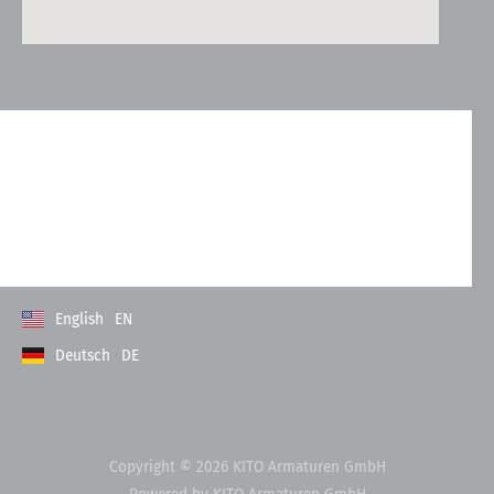
Kontakt
Allgemeine Geschäftsbedingungen
Datenschutzerklärung
Impressum
English
EN
Deutsch
DE
Copyright © 2026 KITO Armaturen GmbH