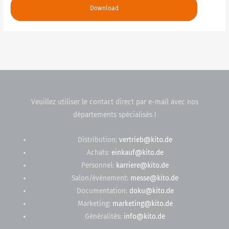
Download
Veuillez utiliser le contact direct par e-mail avec nos
départements spécialisés !
Distribution:
vertrieb@kito.de
Achats:
einkauf@kito.de
Personnel:
karriere@kito.de
Salon/événement:
messe@kito.de
Documentation:
doku@kito.de
Marketing:
marketing@kito.de
Généralités:
info@kito.de