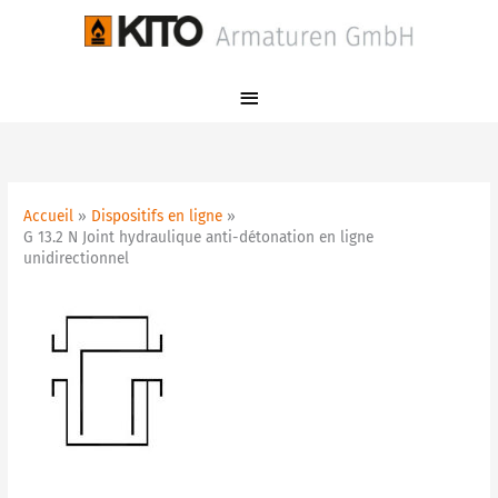
Aller
Menu
au
principal
contenu
Accueil
Dispositifs en ligne
G 13.2 N Joint hydraulique anti-détonation en ligne
unidirectionnel