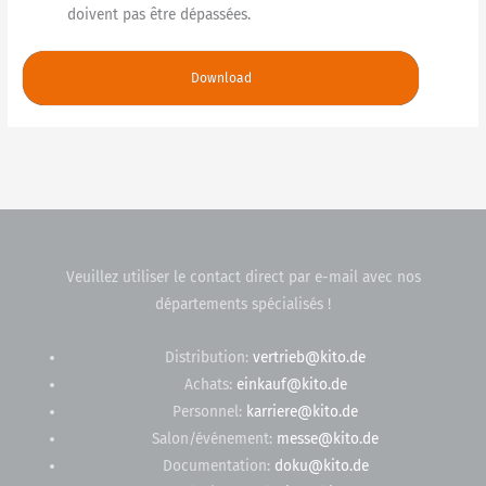
doivent pas être dépassées
.
Download
Veuillez utiliser le contact direct par e-mail avec nos
départements spécialisés !
Distribution:
vertrieb@kito.de
Achats:
einkauf@kito.de
Personnel:
karriere@kito.de
Salon/événement:
messe@kito.de
Documentation:
doku@kito.de