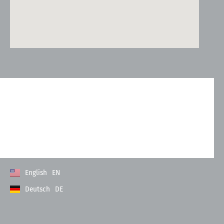
Kontakt
Allgemeine Geschäftsbedingungen
Datenschutzerklärung
Impressum
English
EN
Deutsch
DE