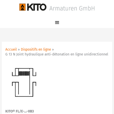
Aller
Menu
au
principal
contenu
Accueil
Dispositifs en ligne
G 13 N Joint hydraulique anti-détonation en ligne unidirectionnel
KITO® FL/E-…-IIB3