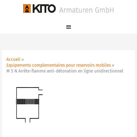
Aller
Menu
au
principal
contenu
Accueil
Equipements complementaires pour reservoirs mobiles
M 5 N Arrête-flamme anti-détonation en ligne unidirectionnel