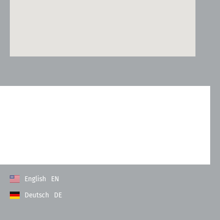
Kontakt
Allgemeine Geschäftsbedingungen
Datenschutzerklärung
Impressum
English
EN
Deutsch
DE