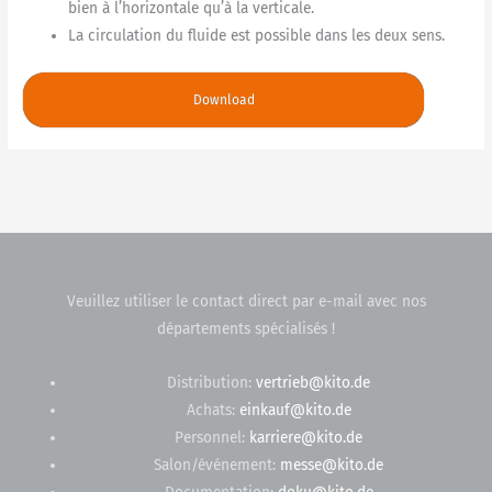
bien à l’horizontale qu’à la verticale.
La circulation du fluide est possible dans les deux sens.
Download
Veuillez utiliser le contact direct par e-mail avec nos
départements spécialisés !
Distribution:
vertrieb@kito.de
Achats:
einkauf@kito.de
Personnel:
karriere@kito.de
Salon/événement:
messe@kito.de