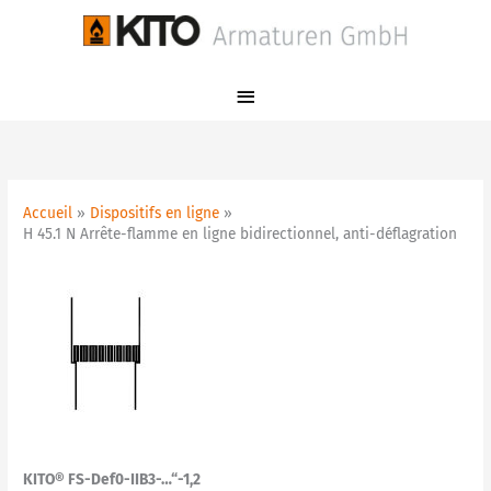
Aller
Menu
au
principal
contenu
Accueil
Dispositifs en ligne
H 45.1 N Arrête-flamme en ligne bidirectionnel, anti-déflagration
KITO® FS-Def0-IIB3-…“-1,2