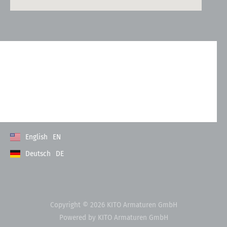
Kontakt
Allgemeine Geschäftsbedingungen
Datenschutzerklärung
Impressum
English
EN
Deutsch
DE
Copyright © 2026 KITO Armaturen GmbH
Powered by KITO Armaturen GmbH