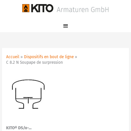
Aller
Menu
au
principal
contenu
Accueil
Dispositifs en bout de ligne
C 8.2 N Soupape de surpression
KITO® DS/o-…