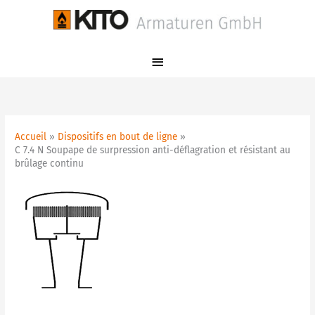
Aller
Menu
au
principal
contenu
Accueil
Dispositifs en bout de ligne
C 7.4 N Soupape de surpression anti-déflagration et résistant au
brûlage continu