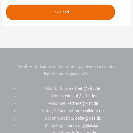
Download
Veuillez utiliser le contact direct par e-mail avec nos
départements spécialisés !
Distribution:
vertrieb@kito.de
Achats:
einkauf@kito.de
Personnel:
karriere@kito.de
Salon/événement:
messe@kito.de
Documentation:
doku@kito.de
Marketing:
marketing@kito.de