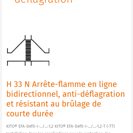
H
33
N
Arrête-
flamme
en
ligne
H 33 N Arrête-flamme en ligne
bidirectionnel,
anti-
bidirectionnel, anti-déflagration
déflagration
et résistant au brûlage de
et
courte durée
résistant
au
KITO® EFA-Def0-I-…/…-1,2 KITO® EFA-Def0-I-…/…-1,2-T (-TT)
brûlage