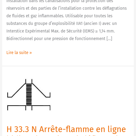
Installation dans les canalisations pour la protection des
de
réservoirs et des parties de l’installation contre les déflagrations
courte
de fluides et gaz inflammables. Utilisable pour toutes les
durée
substances du groupe d’explosibilité IIA1 (ancien I) avec un
Interstice Expérimental Max. de Sécurité (IEMS) ≥ 1,14 mm.
Bidirectionnel pour une pression de fonctionnement […]
Lire la suite »
H
33.3
N
Arrête-
flamme
en
ligne
H 33.3 N Arrête-flamme en ligne
bidirectionnel,