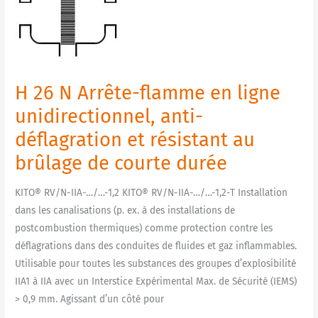
N
Arrête-
flamme
en
ligne
H 26 N Arrête-flamme en ligne
unidirectionnel,
anti-
unidirectionnel, anti-
déflagration
déflagration et résistant au
et
brûlage de courte durée
résistant
au
KITO® RV/N-IIA-…/…-1,2 KITO® RV/N-IIA-…/…-1,2-T Installation
brûlage
dans les canalisations (p. ex. à des installations de
de
postcombustion thermiques) comme protection contre les
courte
déflagrations dans des conduites de fluides et gaz inflammables.
durée
Utilisable pour toutes les substances des groupes d’explosibilité
IIA1 à IIA avec un Interstice Expérimental Max. de Sécurité (IEMS)
> 0,9 mm. Agissant d’un côté pour