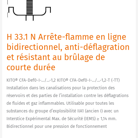
Arrête-
flamme
en
ligne
H 33.1 N Arrête-flamme en ligne
bidirectionnel,
anti-
bidirectionnel, anti-déflagration
déflagration
et résistant au brûlage de
et
courte durée
résistant
au
KITO® CFA-Def0-I-…/…-1,2 KITO® CFA-Def0-I-…/…-1,2-T (-TT)
brûlage
Installation dans les canalisations pour la protection des
de
réservoirs et des parties de l’installation contre les déflagrations
courte
de fluides et gaz inflammables. Utilisable pour toutes les
durée
substances du groupe d’explosibilité IIA1 (ancien I) avec un
Interstice Expérimental Max. de Sécurité (IEMS) ≥ 1,14 mm.
Bidirectionnel pour une pression de fonctionnement