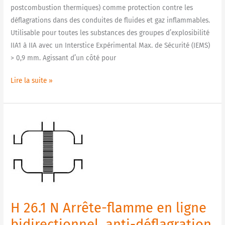
postcombustion thermiques) comme protection contre les
courte
déflagrations dans des conduites de fluides et gaz inflammables.
durée
Utilisable pour toutes les substances des groupes d’explosibilité
IIA1 à IIA avec un Interstice Expérimental Max. de Sécurité (IEMS)
> 0,9 mm. Agissant d’un côté pour
Lire la suite »
H
26.1
N
Arrête-
flamme
en
ligne
H 26.1 N Arrête-flamme en ligne
bidirectionnel,
anti-
bidirectionnel, anti-déflagration