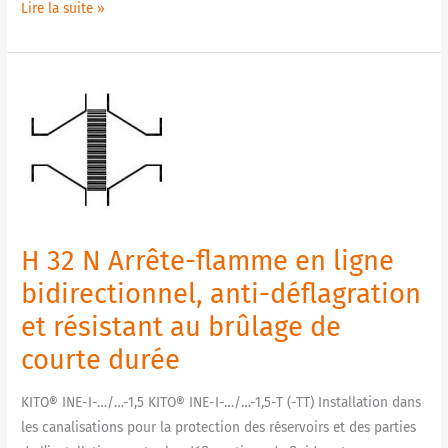
Lire la suite »
H
32
N
Arrête-
flamme
en
ligne
H 32 N Arrête-flamme en ligne
bidirectionnel,
anti-
bidirectionnel, anti-déflagration
déflagration
et résistant au brûlage de
et
courte durée
résistant
au
KITO® INE-I-…/…-1,5 KITO® INE-I-…/…-1,5-T (-TT) Installation dans
brûlage
les canalisations pour la protection des réservoirs et des parties
de