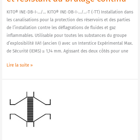
et
résistant
KITO® INE-DB-I-…/… KITO® INE-DB-I-…/…-T (-TT) Installation dans
au
les canalisations pour la protection des réservoirs et des parties
brûlage
de l’installation contre les déflagrations de fluides et gaz
continu
inflammables. Utilisable pour toutes les substances du groupe
d’explosibilité IIA1 (ancien I) avec un Interstice Expérimental Max.
de Sécurité (IEMS) ≥ 1,14 mm. Agissant des deux côtés pour une
Lire la suite »
H
31
N
Arrête-
flamme
en
ligne