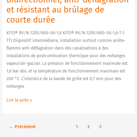
déflagration
et résistant au brûlage de
et
courte durée
résistant
au
KITO® RV/N-1200/600-IIA-1,6 KITO® RV/N-1200/600-IIA-1,6-T (-
brûlage
TT) Dispositif intermédiaire, installation surtout comme arrête-
de
flamme anti-déflagration dans des canalisations à des
courte
installations de postcombustion thermique pour des mélanges
durée
vapeur/air-gaz/air. La pression de fonctionnement maximale est
1,6 bar abs. et la température de fonctionnement maximale est
200 °C. L’interstice de la bande de grille est 0,7 mm pour des
mélanges
Lire la suite »
←
Précédent
1
2
3