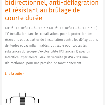
anti-
bidirectionnel, anti-déflagration
déflagration
et résistant au brûlage de
et
courte durée
résistant
au
KITO® EFA-Def0-I-…/…-1,2-X16 KITO® EFA-Def0-I-…/…-1,2-X16-T (-
brûlage
TT) Installation dans les canalisations pour la protection des
de
réservoirs et des parties de l’installation contre les déflagrations
courte
de fluides et gaz inflammables. Utilisable pour toutes les
durée
substances du groupe d’explosibilité IIA1 (ancien I) avec un
Interstice Expérimental Max. de Sécurité (IEMS) ≥ 1,14 mm.
Bidirectionnel pour une pression de fonctionnement
Lire la suite »
H
33.1
N