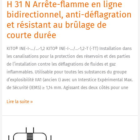
H 31 N Arrête-flamme en ligne
bidirectionnel,
anti-
bidirectionnel, anti-déflagration
déflagration
et résistant au brûlage de
et
courte durée
résistant
au
KITO® INE-I-…/…-1,2 KITO® INE-I-…/…-1,2-T (-TT) Installation dans
brûlage
les canalisations pour la protection des réservoirs et des parties
de
de l’installation contre les déflagrations de fluides et gaz
courte
inflammables. Utilisable pour toutes les substances du groupe
durée
d’explosibilité IIA1 (ancien I) avec un Interstice Expérimental Max.
de Sécurité (IEMS) ≥ 1,14 mm. Agissant des deux côtés pour une
Lire la suite »
H
26