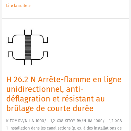
Lire la suite »
H
26.2
N
Arrête-
flamme
en
ligne
H 26.2 N Arrête-flamme en ligne
unidirectionnel,
anti-
unidirectionnel, anti-
déflagration
déflagration et résistant au
et
brûlage de courte durée
résistant
au
KITO® RV/N-IIA-1000/…-1,2-X08 KITO® RV/N-IIA-1000/…-1,2-X08-
brûlage
T Installation dans les canalisations (p. ex. à des installations de
de