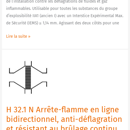
de l’installation contre les déflagrations de fluides et gaz
courte
inflammables. Utilisable pour toutes les substances du groupe
durée
d’explosibilité IIA1 (ancien I) avec un Interstice Expérimental Max.
de Sécurité (IEMS) ≥ 1,14 mm. Agissant des deux côtés pour une
Lire la suite »
H
32.1
N
Arrête-
flamme
en
ligne
H 32.1 N Arrête-flamme en ligne
bidirectionnel,
anti-
bidirectionnel, anti-déflagration
déflagration
et résistant au brûlage continu